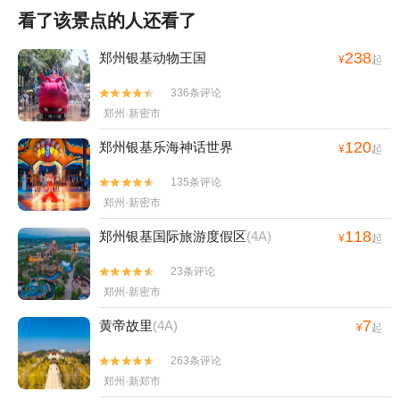
看了该景点的人还看了
238
郑州银基动物王国
¥
起
336条评论


郑州·新密市
120
郑州银基乐海神话世界
¥
起
135条评论


郑州·新密市
118
郑州银基国际旅游度假区
(4A)
¥
起
23条评论


郑州·新密市
7
黄帝故里
(4A)
¥
起
263条评论


郑州·新郑市