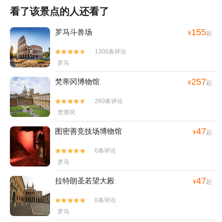
看了该景点的人还看了
155
罗马斗兽场
¥
起
1300条评论


罗马
257
梵蒂冈博物馆
¥
起
260条评论


梵蒂冈
47
图密善竞技场博物馆
¥
起
0条评论


罗马
47
拉特朗圣若望大殿
¥
起
0条评论


罗马