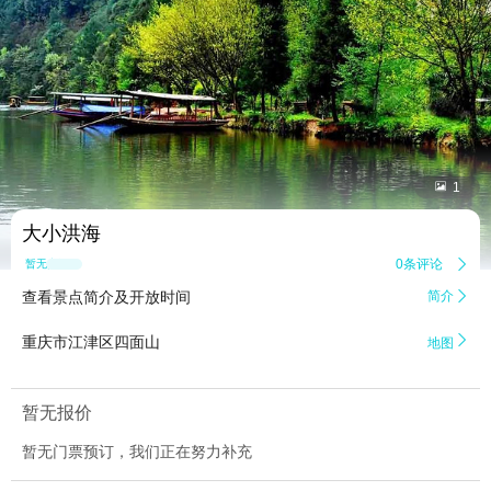


1
大小洪海
0条评论

暂无点评
查看景点简介及开放时间
简介


重庆市江津区四面山
地图
暂无报价
暂无门票预订，我们正在努力补充