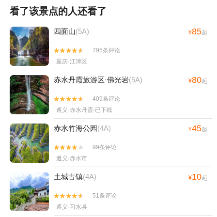
看了该景点的人还看了
85
四面山
(5A)
¥
起
795条评论


重庆·江津区
80
赤水丹霞旅游区·佛光岩
(5A)
¥
起
409条评论


遵义·赤水丹霞-已下线
45
赤水竹海公园
(4A)
¥
起
99条评论


遵义·赤水市
10
土城古镇
(4A)
¥
起
51条评论


遵义·习水县