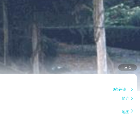

1
0条评论

简介


地图