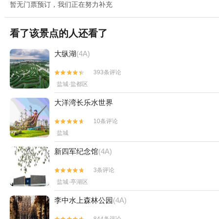
暂无门票预订，我们正在努力补充
看了该景点的人还看了
大纵湖
(4A)
393条评论


盐城·盐都区
大洋湾长乐水世界
10条评论


盐城
新四军纪念馆
(4A)
3条评论


盐城·亭湖区
李中水上森林公园
(4A)