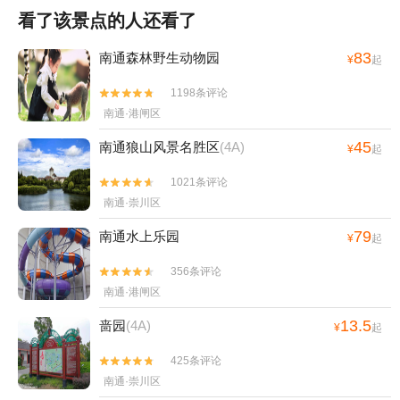
看了该景点的人还看了
83
南通森林野生动物园
¥
起
1198条评论


南通·港闸区
45
南通狼山风景名胜区
(4A)
¥
起
1021条评论


南通·崇川区
79
南通水上乐园
¥
起
356条评论


南通·港闸区
13.5
啬园
(4A)
¥
起
425条评论


南通·崇川区