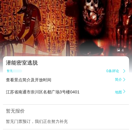


4
潜能密室逃脱
0条评论

暂无点评
查看景点简介及开放时间
简介


江苏省南通市崇川区名都广场3号楼0401
地图
暂无报价
暂无门票预订，我们正在努力补充