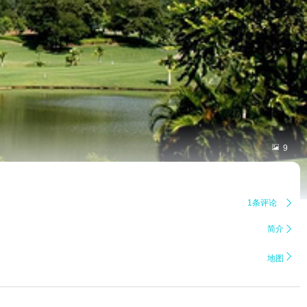

9
1条评论

简介


地图