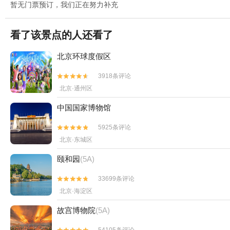
暂无门票预订，我们正在努力补充
看了该景点的人还看了
北京环球度假区
3918条评论


北京·通州区
中国国家博物馆
5925条评论


北京·东城区
颐和园
(5A)
33699条评论


北京·海淀区
故宫博物院
(5A)