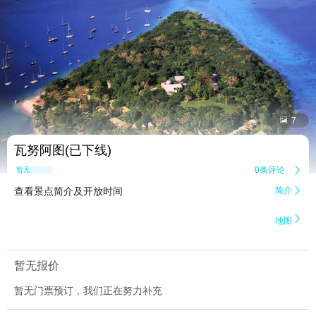


7
瓦努阿图(已下线)
0条评论

暂无点评
查看景点简介及开放时间
简介


地图
暂无报价
暂无门票预订，我们正在努力补充