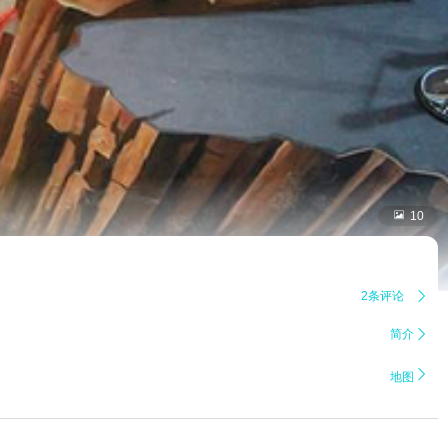

10
2条评论

简介


地图