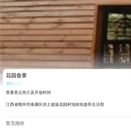
花园畲寨
暂无点评
查看景点简介及开放时间
江西省赣州市南康区赤土畲族花园村地前组畲民生活馆
暂无报价