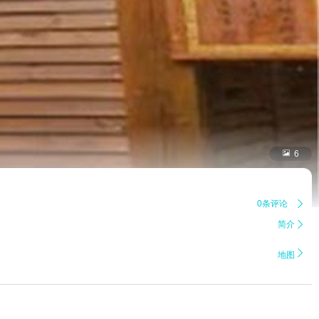

6
0条评论

简介


地图