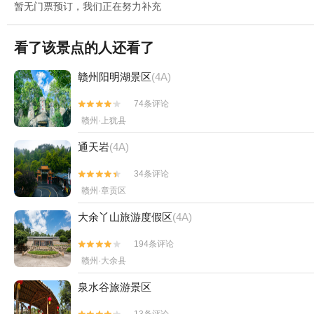
暂无门票预订，我们正在努力补充
看了该景点的人还看了
赣州阳明湖景区
(4A)
74条评论


赣州·上犹县
通天岩
(4A)
34条评论


赣州·章贡区
大余丫山旅游度假区
(4A)
194条评论


赣州·大余县
泉水谷旅游景区