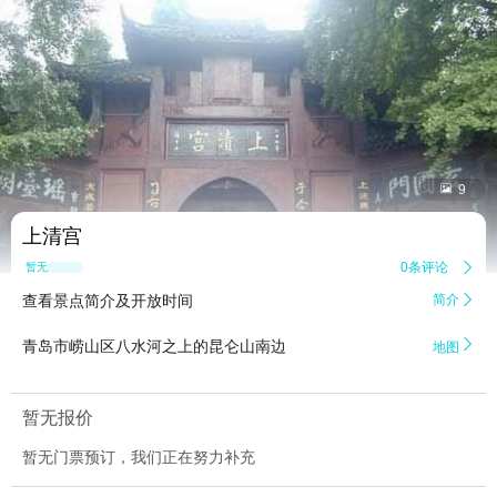


9
上清宫
0条评论

暂无点评
查看景点简介及开放时间
简介


青岛市崂山区八水河之上的昆仑山南边
地图
暂无报价
暂无门票预订，我们正在努力补充