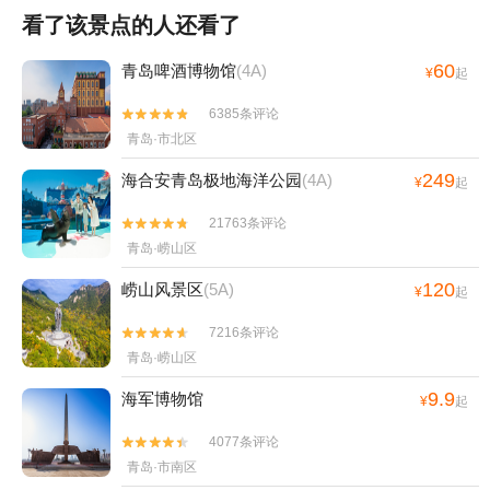
看了该景点的人还看了
60
青岛啤酒博物馆
(4A)
¥
起
6385条评论


青岛·市北区
249
海合安青岛极地海洋公园
(4A)
¥
起
21763条评论


青岛·崂山区
120
崂山风景区
(5A)
¥
起
7216条评论


青岛·崂山区
9.9
海军博物馆
¥
起
4077条评论


青岛·市南区