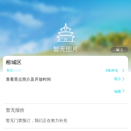


1
榕城区
0条评论

暂无点评
查看景点简介及开放时间
简介


地图
暂无报价
暂无门票预订，我们正在努力补充