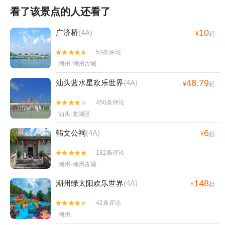
看了该景点的人还看了
10
广济桥
(4A)
¥
起
53条评论


潮州·潮州古城
48.79
汕头蓝水星欢乐世界
(4A)
¥
起
450条评论


汕头·龙湖区
6
韩文公祠
(4A)
¥
起
182条评论


潮州·潮州古城
148
潮州绿太阳欢乐世界
(4A)
¥
起
42条评论


潮州