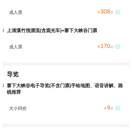
308
成人票

¥
起
上清溪竹筏漂流(含观光车)+寨下大峡谷门票
170
成人票

¥
起
导览
寨下大峡谷电子导览(不含门票)手绘地图、语音讲解、路
线推荐
9
大小同价

¥
起