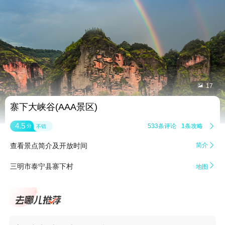


17
寨下大峡谷(AAA景区)
4.5
533条评论
1条攻略

分
不错
查看景点简介及开放时间
简介


三明市泰宁县寨下村
地图