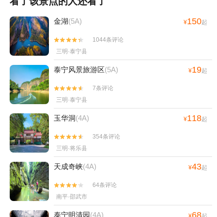
看了该景点的人还看了
150
金湖
(5A)
¥
起
1044条评论


三明·泰宁县
19
泰宁风景旅游区
(5A)
¥
起
7条评论


三明·泰宁县
118
玉华洞
(4A)
¥
起
354条评论


三明·将乐县
43
天成奇峡
(4A)
¥
起
64条评论


南平·邵武市
68
泰宁明清园
(4A)
¥
起