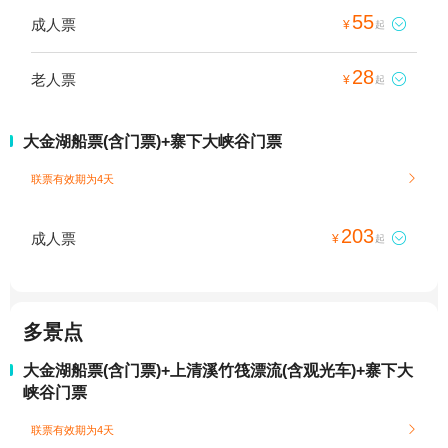
55
成人票

¥
起
28
老人票

¥
起
大金湖船票(含门票)+寨下大峡谷门票
联票有效期为4天

203
成人票

¥
起
多景点
大金湖船票(含门票)+上清溪竹筏漂流(含观光车)+寨下大
峡谷门票
联票有效期为4天
