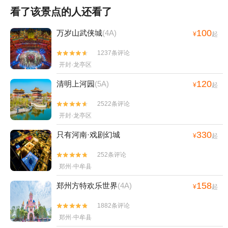
看了该景点的人还看了
100
万岁山武侠城
(4A)
¥
起
1237条评论


开封·龙亭区
120
清明上河园
(5A)
¥
起
2522条评论


开封·龙亭区
330
只有河南·戏剧幻城
¥
起
252条评论


郑州·中牟县
158
郑州方特欢乐世界
(4A)
¥
起
1882条评论


郑州·中牟县