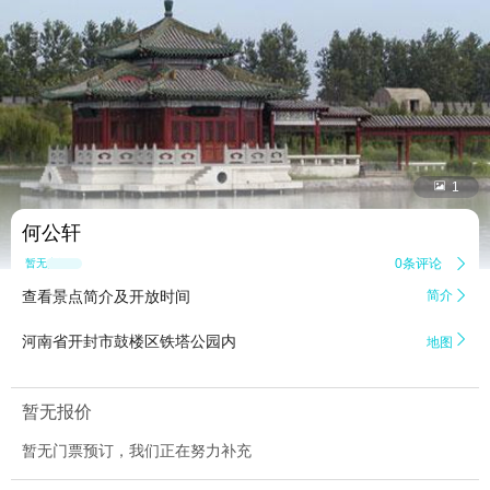


1
何公轩
0条评论

暂无点评
查看景点简介及开放时间
简介


河南省开封市鼓楼区铁塔公园内
地图
暂无报价
暂无门票预订，我们正在努力补充