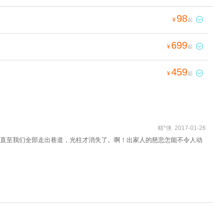
98

¥
起
699

¥
起
459

¥
起
精*侠 2017-01-26
直至我们全部走出巷道，光柱才消失了。啊！出家人的慈悲怎能不令人动