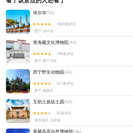
看了该景点的人还看了
塔尔寺
(5A)
3600条评论


西宁·湟中县
青海藏文化博物院
(4A)
198条评论


西宁·西宁市区
西宁野生动物园
(4A)
927条评论


西宁·城西区
互助土族故土园
(5A)
91条评论


海东地区·互助县
青藏高原自然博物馆
(4A)