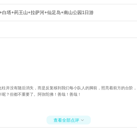
+白塔+药王山+拉萨河+仙足岛+南山公园1日游
光柱并没有随后消失，而是反复移到我们每小队人的脚前，照亮着前方的台阶，
年呢？但都不重要了。阿弥陀佛！善哉！善哉！
查看全部点评
