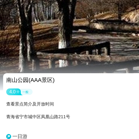
南山公园(AAA景区)
4.0
分
一般
查看景点简介及开放时间
青海省宁市城中区凤凰山路211号
一日游