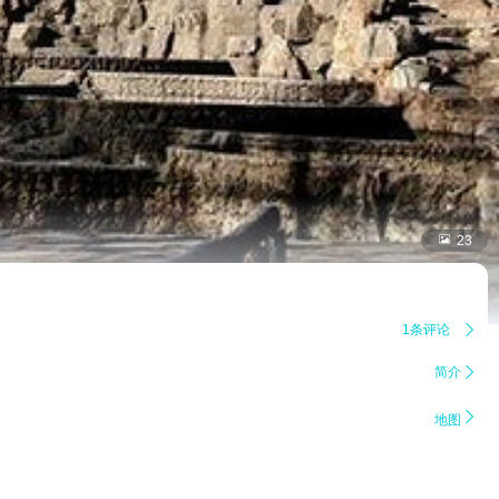

23
1条评论

简介


地图