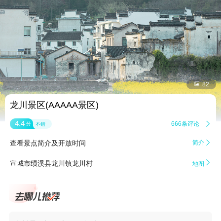


82
龙川景区(AAAAA景区)
4.4
666条评论

分
不错
查看景点简介及开放时间
简介


宣城市绩溪县龙川镇龙川村
地图