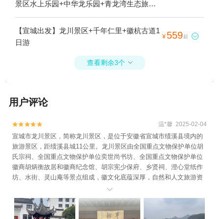
景区水上乐园+中华龙乐园+青龙湾生态旅游
区+夏霖九天银瀑风景区+胡宗宪尚书府+皖
南事变烈士陵园+敬亭山+江村+石佛山+桃花
【宣城出发】龙川景区+千年仁里+徽杭古道1
559

¥
起
潭+龙川景区+障山大峡谷+水西国家森林公
日游
园+横山国家森林公园+皖南事变纪念广场
+中国宣纸文化园+白云洞+太极湖村风景区
查看剩余3个

+上庄景区+中国扬子鳄景区+赤滩古镇+查济
+黄田风景区+水墨汀溪风景区+皖南之心·龙
泉洞+古孔灵汪家大院浧坡地主庄园+千年仁
用户评论
里+徽杭古道+水东老街+广德百杨生态园+宁
国市石柱山+广德灵山大峡谷+华东大裂谷
温*馨 2025-02-04


+宣城鳄鱼湖移动水上乐园+宣城水上乐园
宣城市龙川景区，简称龙川景区，是位于安徽省宣城市绩溪县境内的
+安徽宣城龙悦谷高尔夫俱乐部+宣城市红星
旅游景区，距绩溪县城11公里。龙川景区由全国重点文物保护单位胡
剧场+宣城奇特欢乐园+安徽广德南溪漂流
氏宗祠、全国重点文物保护单位奕世尚书坊、全国重点文物保护单位
徽商胡炳衡故居和徽商纪念馆、胡宗宪少保府、乡贤祠、澄心堂纸作
+胡宗宪少保府+澄心堂宣纸作坊+龙川水街
坊、水街、灵山庵等景点组成，徽文化底蕴深厚，自然和人文旅游资
+朱旺村+郎溪观天下旅游风景区+吴越古道
源十分丰富。

+太极五色谷景区+红岩溪漂流+宣城泾县桃
花潭畔森林温泉+亲心谷文化旅游度假区+中
国官塘湖景区+宣城欢乐岛+宣城敬林酒店