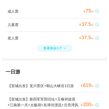
75
成人票

¥
起
37.5
儿童票

¥
起
37.5
老人票

¥
起
查看剩余1个

一日游
619
【宣城出发】龙川景区+鄣山大峡谷1日游

¥
起
【宣城出发】新四军军部旧址+王稼祥故居
200
+江南第一关+太极洞+东津河漂流+月亮湾风

¥
起