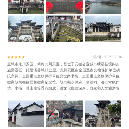
+石龙山漂流+桃花潭10℃竹筏漂流+皖南大
峡谷激情漂流+teamLab未来游乐园+皖南川
藏线全地形越野俱乐部+桃花潭鸿峨迷谷花海
+青龙潭激情漂流景区+云景牛山+皖南灵山
景区+水东古镇景区+宁国龙门大峡谷景区
共9张
+西津野渡竹筏生态观光景区+月亮湾风景区
+宣城月亮湾滑翔伞飞行营地+宣城本地玩乐
+寻仙寨+安徽宣城月亮湾滑翔伞飞行营地
温*馨 2025-02-04


+广德太极洞国际滑翔伞营地+皖南雅鲁藏布
宣城市龙川景区，简称龙川景区，是位于安徽省宣城市绩溪县境内的
玻璃漂流+泾县桃花潭畔诗画山水酒店(原宣
旅游景区，距绩溪县城11公里。龙川景区由全国重点文物保护单位胡
城桃花潭畔度假酒店)+宣城扬子鳄保护区+皖
氏宗祠、全国重点文物保护单位奕世尚书坊、全国重点文物保护单位
南野生动物园+汉唐纸坊景区+皖南徽水河竹
徽商胡炳衡故居和徽商纪念馆、胡宗宪少保府、乡贤祠、澄心堂纸作
筏探秘+桃花潭畔旅游度假区1日游
坊、水街、灵山庵等景点组成，徽文化底蕴深厚，自然和人文旅游资
源十分丰富。
