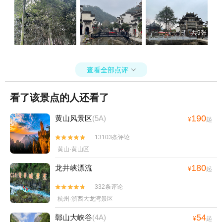
共9张
查看全部点评

看了该景点的人还看了
190
黄山风景区
(5A)
¥
起
13103条评论


黄山·黄山区
180
龙井峡漂流
¥
起
332条评论


杭州·浙西大龙湾景区
54
鄣山大峡谷
(4A)
¥
起