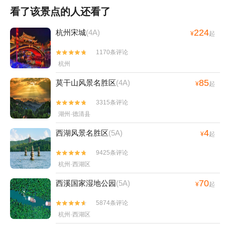
看了该景点的人还看了
224
杭州宋城
(4A)
¥
起
1170条评论


杭州
85
莫干山风景名胜区
(4A)
¥
起
3315条评论


湖州·德清县
4
西湖风景名胜区
(5A)
¥
起
9425条评论


杭州·西湖区
70
西溪国家湿地公园
(5A)
¥
起
5874条评论


杭州·西湖区