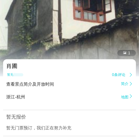


1
肖圃
0条评论

暂无点评
查看景点简介及开放时间
简介


浙江-杭州
地图
暂无报价
暂无门票预订，我们正在努力补充