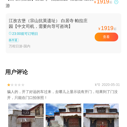
1919

¥
起
游
江孜古堡（宗山抗英遗址） 白居寺 帕拉庄
园【中文司机，需要向导可咨询】
1919
¥
起
23:00前可订明日
查看
条件退
万程日游-国内
用户评论
k*0 2020-05-31


骗人的，开了好远的车过来，去哪儿上显示说有开门，结果到了门没
开，只能在门口拍张照！