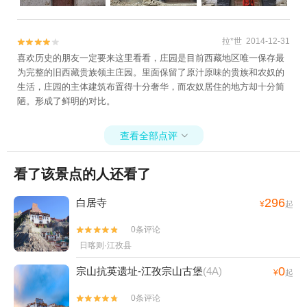
拉*世 2014-12-31


喜欢历史的朋友一定要来这里看看，庄园是目前西藏地区唯一保存最
为完整的旧西藏贵族领主庄园。里面保留了原汁原味的贵族和农奴的
生活，庄园的主体建筑布置得十分奢华，而农奴居住的地方却十分简
陋。形成了鲜明的对比。
查看全部点评

看了该景点的人还看了
296
白居寺
¥
起
0条评论


日喀则·江孜县
0
宗山抗英遗址-江孜宗山古堡
(4A)
¥
起
0条评论

