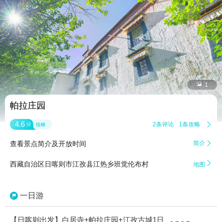


1
帕拉庄园
4.6
2条评论
1条攻略

分
很棒
查看景点简介及开放时间
简介


西藏自治区日喀则市江孜县江热乡班觉伦布村
地图
一日游
【日喀则出发】白居寺+帕拉庄园+江孜古城1日