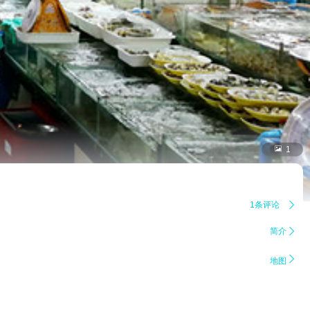

1
1条评论

简介


地图