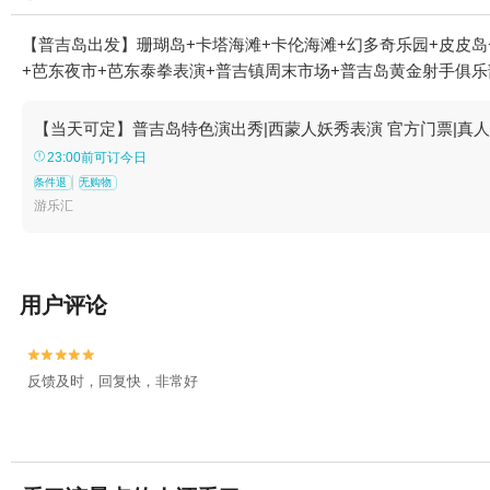
【普吉岛出发】珊瑚岛+卡塔海滩+卡伦海滩+幻多奇乐园+皮皮岛
+芭东夜市+芭东泰拳表演+普吉镇周末市场+普吉岛黄金射手俱乐部+天皇秀
【当天可定】普吉岛特色演出秀|西蒙人妖秀表演 官方门票|真人
23:00前可订今日
条件退
无购物
游乐汇
用户评论


反馈及时，回复快，非常好