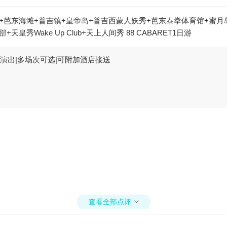
+芭东海滩+普吉镇+皇帝岛+普吉西蒙人妖秀+芭东泰拳体育馆+蜜月
Wake Up Club+天上人间秀 88 CABARET1日游
演出|多场次可选|可附加酒店接送
查看全部点评
