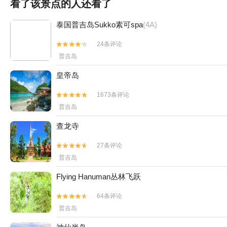
看了该景点的人还看了
泰国普吉岛Sukko素可spa
(4A)
24条评论


普吉岛
皇帝岛
1673条评论


普吉岛
查龙寺
27条评论


普吉岛
Flying Hanuman丛林飞跃
64条评论


普吉岛