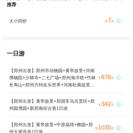
推荐
7
大小同价

¥
起
一日游
【郑州出发】郑州市动物园+黄帝故里+河南
678
博物院+少林寺+二七广场+郑州海洋馆+竹林

¥
起
长寿山+郑州方特欢乐世界+河南杜甫故里
+郑州方特梦幻王国+郑州银基黄帝宫御温泉
+郑州银基乐海神话世界+郑州园博园+郑州
【郑州出发】黄帝故里+郑国车马坑景区+郑
342

¥
起
银基冰雪世界+郑州潘多拉萌宠乐园+伏羲山
州园博园+新郑南街古巷1日游
红石林景区+郑州电影小镇+郑州银基动物王
国+嵩山少林寺武僧院+黄帝千古情+只有河
【郑州出发】黄帝故里+中原福塔+瞻园+郑
1035
南·戏剧幻城+郑州方特旅游度假区1日游

¥
起
州大观音寺1日游