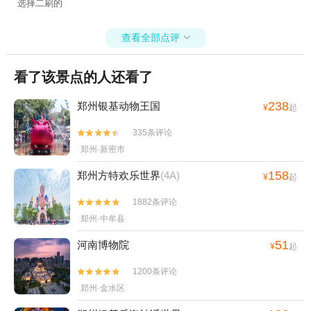
选择二刷的
查看全部点评

看了该景点的人还看了
238
郑州银基动物王国
¥
起
335条评论


郑州·新密市
158
郑州方特欢乐世界
(4A)
¥
起
1882条评论


郑州·中牟县
51
河南博物院
¥
起
1200条评论


郑州·金水区