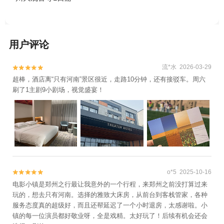
用户评论
流*水 2026-03-29


超棒，酒店离“只有河南”景区很近，走路10分钟，还有接驳车。周六
刷了1主剧9小剧场，视觉盛宴！
o*5 2025-10-16


电影小镇是郑州之行最让我意外的一个行程，来郑州之前没打算过来
玩的，想去只有河南。选择的雅致大床房，从前台到客栈管家，各种
服务态度真的超级好，而且还帮延迟了一个小时退房，太感谢啦。小
镇的每一位演员都好敬业呀，全是戏精。太好玩了！后续有机会还会