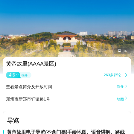


34
黄帝故里(AAAA景区)
4.6
263条评论

分
很棒
查看景点简介及开放时间
简介


郑州市新郑市轩辕路1号
地图
导览
黄帝故里电子导览(不含门票)手绘地图、语音讲解、路线