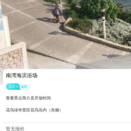
南湾海滨浴场
5.0
分
超赞
查看景点简介及开放时间
花鸟绿华景区花鸟岛内（东侧）
暂无报价