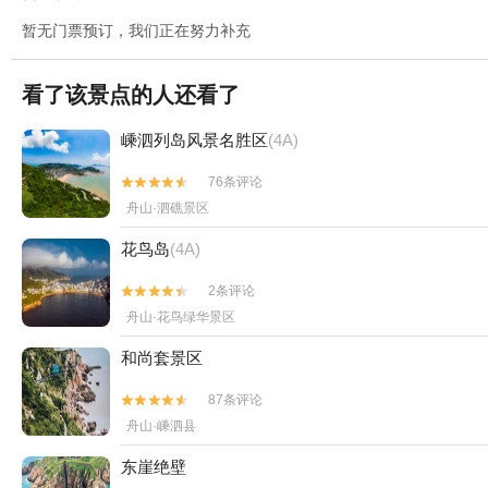
暂无门票预订，我们正在努力补充
看了该景点的人还看了
嵊泗列岛风景名胜区
(4A)
76条评论


舟山·泗礁景区
花鸟岛
(4A)
2条评论


舟山·花鸟绿华景区
和尚套景区
87条评论


舟山·嵊泗县
东崖绝壁