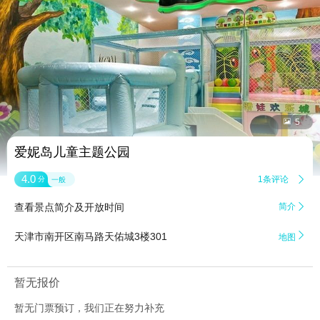


5
爱妮岛儿童主题公园
4.0
1条评论

分
一般
查看景点简介及开放时间
简介


天津市南开区南马路天佑城3楼301
地图
暂无报价
暂无门票预订，我们正在努力补充