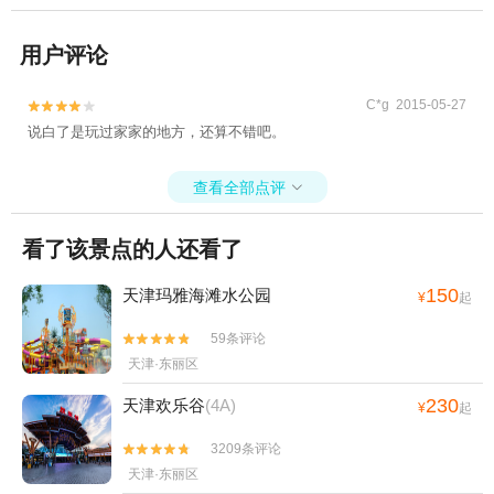
用户评论
C*g 2015-05-27


说白了是玩过家家的地方，还算不错吧。
查看全部点评

看了该景点的人还看了
150
天津玛雅海滩水公园
¥
起
59条评论


天津·东丽区
230
天津欢乐谷
(4A)
¥
起
3209条评论


天津·东丽区