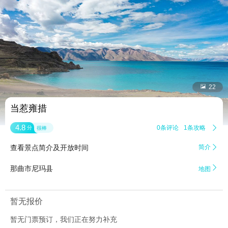


22
当惹雍措
4.8
0条评论
1条攻略

分
很棒
查看景点简介及开放时间
简介


那曲市尼玛县
地图
暂无报价
暂无门票预订，我们正在努力补充