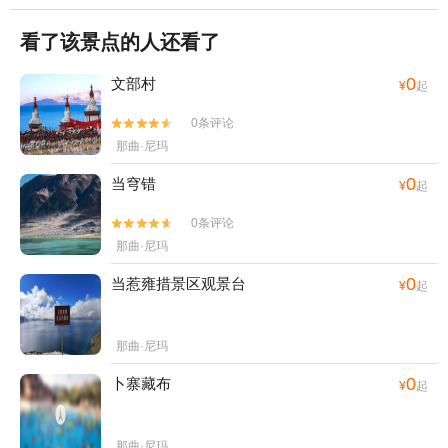
看了该景点的人还看了
0
文部村
¥
起
0条评论


那曲·尼玛
0
当穹错
¥
起
0条评论


那曲·尼玛
0
当惹雍措景区观景台
¥
起
那曲·尼玛
0
卜寨藏布
¥
起
那曲·尼玛