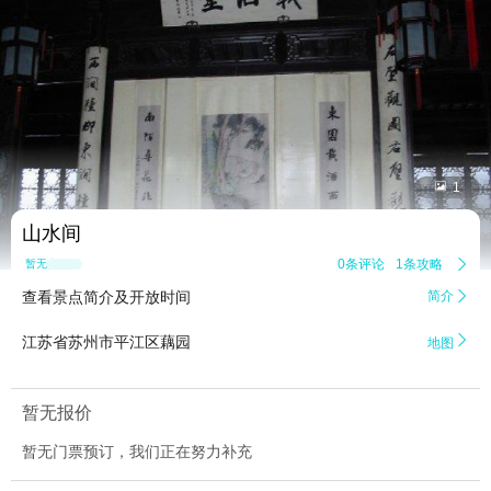


1
山水间
0条评论
1条攻略

暂无点评
查看景点简介及开放时间
简介


江苏省苏州市平江区藕园
地图
暂无报价
暂无门票预订，我们正在努力补充