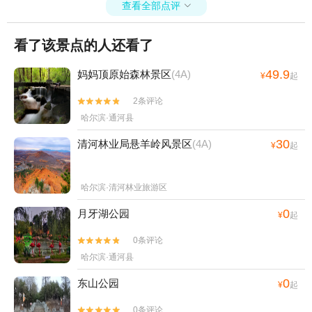
查看全部点评

看了该景点的人还看了
49.9
妈妈顶原始森林景区
(4A)
¥
起
2条评论


哈尔滨·通河县
30
清河林业局悬羊岭风景区
(4A)
¥
起
哈尔滨·清河林业旅游区
0
月牙湖公园
¥
起
0条评论


哈尔滨·通河县
0
东山公园
¥
起
0条评论

