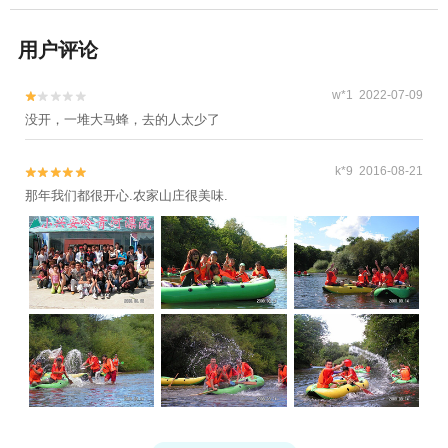
用户评论
w*1 2022-07-09


没开，一堆大马蜂，去的人太少了
k*9 2016-08-21


那年我们都很开心.农家山庄很美味.