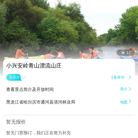


12
小兴安岭青山漂流山庄
3.0
2条评论

分
查看景点简介及开放时间
简介


黑龙江省哈尔滨市通河县清河林业局
地图
暂无报价
暂无门票预订，我们正在努力补充