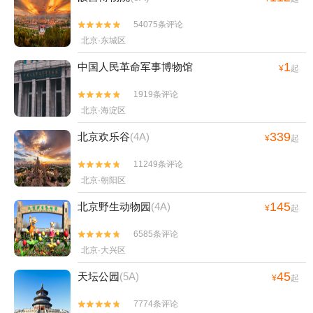
54075条评论


北京·东城区
1
中国人民革命军事博物馆
¥
起
1919条评论


北京·海淀区
339
北京欢乐谷
(4A)
¥
起
11249条评论


北京·朝阳区
145
北京野生动物园
(4A)
¥
起
6585条评论


北京·大兴区
45
天坛公园
(5A)
¥
起
7774条评论

