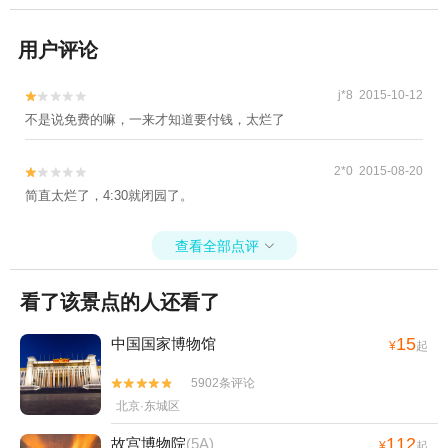
用户评论
j*8 2015-10-12


不是说免费的嘛，一来才知道要付钱，太烂了
2*0 2015-08-20


简直太烂了，4:30就闭园了。
查看全部点评

看了该景点的人还看了
15
中国国家博物馆
¥
起
5902条评论


北京·东城区
112
故宫博物院
(5A)
¥
起