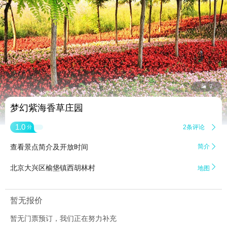


7
梦幻紫海香草庄园
1.0
2条评论

分
查看景点简介及开放时间
简介


北京大兴区榆垡镇西胡林村
地图
暂无报价
暂无门票预订，我们正在努力补充