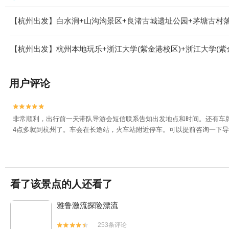
【杭州出发】白水涧+山沟沟景区+良渚古城遗址公园+茅塘古村落
【杭州出发】杭州本地玩乐+浙江大学(紫金港校区)+浙江大学(紫金
用户评论


非常顺利，出行前一天带队导游会短信联系告知出发地点和时间。还有车牌
4点多就到杭州了。车会在长途站，火车站附近停车。可以提前咨询一下
看了该景点的人还看了
雅鲁激流探险漂流
253条评论

