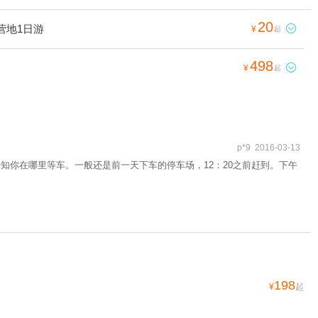
20
营地1日游

¥
起
498

¥
起
p*9 2016-03-13
知你在哪里等车。一般还是前一天下车的停车场，12：20之前赶到。下午
198
¥
起