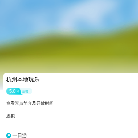
杭州本地玩乐
5.0
分
超赞
查看景点简介及开放时间
虚拟
一日游