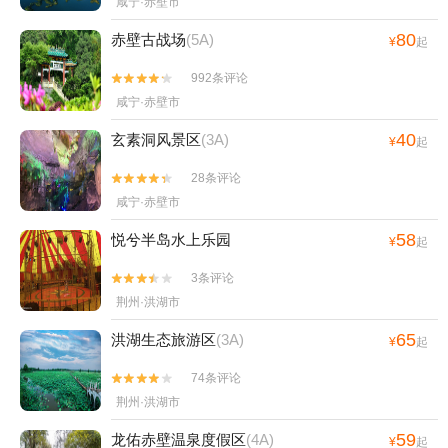
咸宁·赤壁市
80
赤壁古战场
(5A)
¥
起
992条评论


咸宁·赤壁市
40
玄素洞风景区
(3A)
¥
起
28条评论


咸宁·赤壁市
58
悦兮半岛水上乐园
¥
起
3条评论


荆州·洪湖市
65
洪湖生态旅游区
(3A)
¥
起
74条评论


荆州·洪湖市
59
龙佑赤壁温泉度假区
(4A)
¥
起