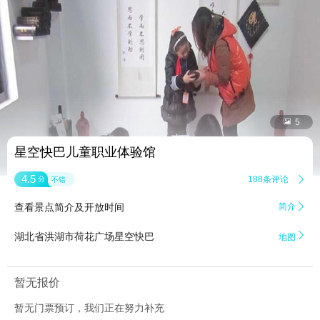


5
星空快巴儿童职业体验馆
4.5
188条评论

分
不错
查看景点简介及开放时间
简介


湖北省洪湖市荷花广场星空快巴
地图
暂无报价
暂无门票预订，我们正在努力补充