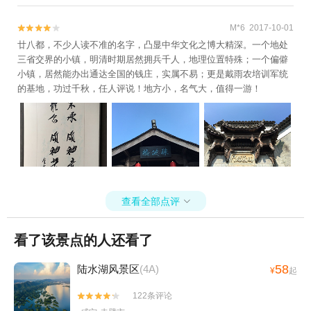
M*6 2017-10-01


廿八都，不少人读不准的名字，凸显中华文化之博大精深。一个地处
三省交界的小镇，明清时期居然拥兵千人，地理位置特殊；一个偏僻
小镇，居然能办出通达全国的钱庄，实属不易；更是戴雨农培训军统
的基地，功过千秋，任人评说！地方小，名气大，值得一游！
查看全部点评

看了该景点的人还看了
58
陆水湖风景区
(4A)
¥
起
122条评论

