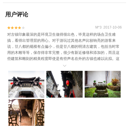
用户评论
M*3 2017-10-06


对古镇印象最深的是环境卫生做得很出色，毕竟这样的场合卫生难
搞，看得出管理层的用心。对于游玩过其他名声比较响亮的游客来
说，廿八都的规模有点偏小，但是廿八都的明清古建筑，包括当时常
用的木雕等等，保存得非常完整，很少有新近修缮和添加的，而且这
些建筑和雕刻的精美程度即使是有些声名在外的古镇也难以比拟。这
是非常值得让人称道的地方，
