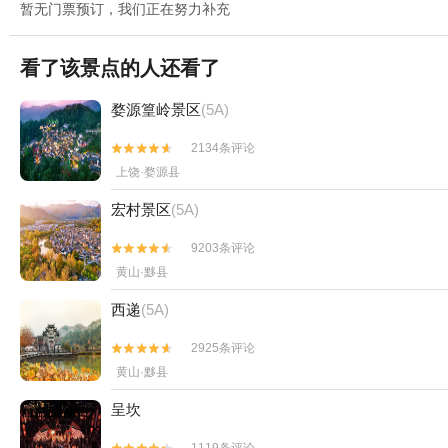
暂无门票预订，我们正在努力补充
看了该景点的人还看了
婺源篁岭景区
(5A)
2134条评论


上饶·婺源县
宏村景区
(5A)
9203条评论


黄山·黟县
西递
(5A)
2925条评论


黄山·黟县
呈坎