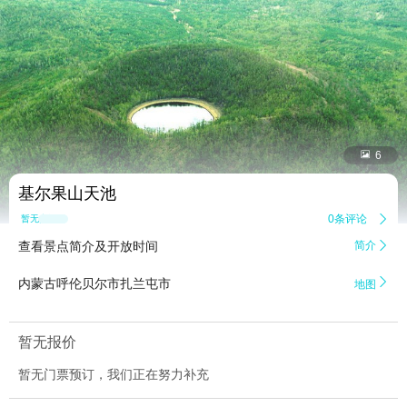


6
基尔果山天池
0条评论

暂无点评
查看景点简介及开放时间
简介


内蒙古呼伦贝尔市扎兰屯市
地图
暂无报价
暂无门票预订，我们正在努力补充