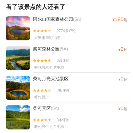
看了该景点的人还看了
180
阿尔山国家森林公园
(5A)
¥
起
2774条评论


兴安盟·阿尔山市
0
柴河森林公园
(5A)
¥
起
0条评论


呼伦贝尔·扎兰屯市
0
柴河月亮天池景区
¥
起
0条评论


呼伦贝尔
0
柴河景区
(5A)
¥
起
3条评论


呼伦贝尔·扎兰屯市