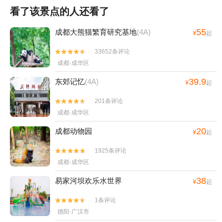
看了该景点的人还看了
55
成都大熊猫繁育研究基地
(4A)
¥
起
33652条评论


成都·成华区
39.9
东郊记忆
(4A)
¥
起
201条评论


成都·成华区
20
成都动物园
¥
起
1925条评论


成都·成华区
38
易家河坝欢乐水世界
¥
起
1条评论


德阳·广汉市