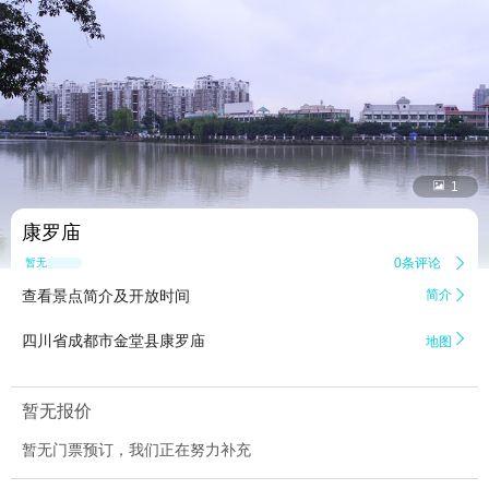


1
康罗庙
0条评论

暂无点评
查看景点简介及开放时间
简介


四川省成都市金堂县康罗庙
地图
暂无报价
暂无门票预订，我们正在努力补充