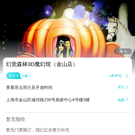


6
幻觉森林3D魔幻馆（金山店）
4.0
1条评论

分
一般
查看景点简介及开放时间
简介


上海市金山区城河路230号易家中心4号楼3楼
地图
暂无报价
暂无门票预订，我们正在努力补充