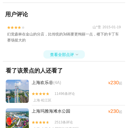
用户评论
山*雪 2015-01-19


幻觉森林在金山的分店，比传统的3d画要更绚丽一点，楼下的卡丁车
赛场挺大的
查看全部点评

看了该景点的人还看了
230
上海欢乐谷
(4A)
¥
起
11496条评论


上海·松江区
230
上海玛雅海滩水公园
¥
起
2513条评论

