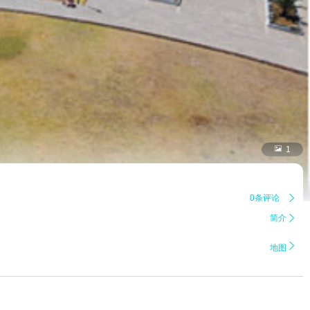

1
0条评论

简介


地图