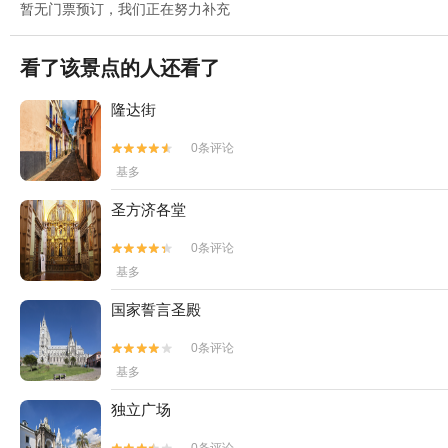
暂无门票预订，我们正在努力补充
看了该景点的人还看了
隆达街
0条评论


基多
圣方济各堂
0条评论


基多
国家誓言圣殿
0条评论


基多
独立广场