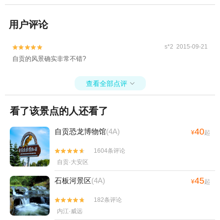
用户评论
s*2 2015-09-21


自贡的风景确实非常不错?
查看全部点评

看了该景点的人还看了
40
自贡恐龙博物馆
(4A)
¥
起
1604条评论


自贡·大安区
45
石板河景区
(4A)
¥
起
182条评论


内江·威远