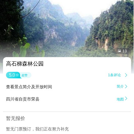


13
高石梯森林公园
5.0
1条评论

分
超赞
查看景点简介及开放时间
简介


四川省自贡市荣县
地图
暂无报价
暂无门票预订，我们正在努力补充