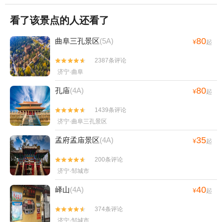
看了该景点的人还看了
80
曲阜三孔景区
(5A)
¥
起
2387条评论


济宁·曲阜
80
孔庙
(4A)
¥
起
1439条评论


济宁·曲阜三孔景区
35
孟府孟庙景区
(4A)
¥
起
200条评论


济宁·邹城市
40
峄山
(4A)
¥
起
374条评论


济宁·邹城市