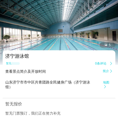


5
济宁游泳馆
0条评论

暂无点评
查看景点简介及开放时间
简介

山东济宁市市中区共青团路全民健身广场（济宁游泳
地图
馆）

暂无报价
暂无门票预订，我们正在努力补充