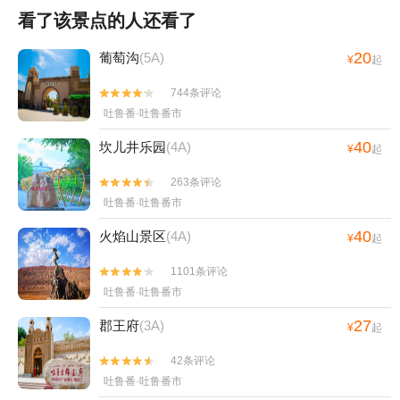
看了该景点的人还看了
20
葡萄沟
(5A)
¥
起
744条评论


吐鲁番·吐鲁番市
40
坎儿井乐园
(4A)
¥
起
263条评论


吐鲁番·吐鲁番市
40
火焰山景区
(4A)
¥
起
1101条评论


吐鲁番·吐鲁番市
27
郡王府
(3A)
¥
起
42条评论


吐鲁番·吐鲁番市