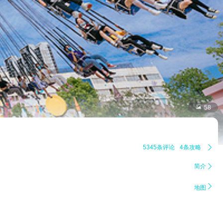

58
5345条评论
4条攻略

简介


地图