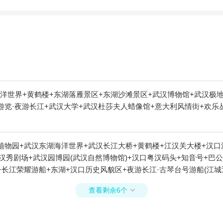
洋世界+黄鹤楼+东湖落雁景区+东湖沙滩景区+武汉博物馆+武汉极
游览·夜游长江+武汉大学+武汉杜莎夫人蜡像馆+意大利风情街+欢乐
植物园+武汉东湖海洋世界+武汉长江大桥+黄鹤楼+江汉关大楼+汉口
汉秀剧场+武汉园博园(武汉自然博物馆)+汉口粤汉码头+知音号+巴
长江荣耀游船+东湖+汉口历史风貌区+夜游长江·古琴台号游船(江城
查看剩余6个
