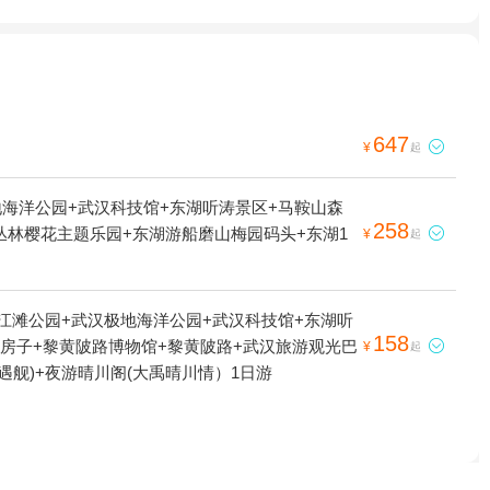
647

¥
起
地海洋公园+武汉科技馆+东湖听涛景区+马鞍山森
258
丛林樱花主题乐园+东湖游船磨山梅园码头+东湖1

¥
起
江滩公园+武汉极地海洋公园+武汉科技馆+东湖听
158
公房子+黎黄陂路博物馆+黎黄陂路+武汉旅游观光巴

¥
起
遇舰)+夜游晴川阁(大禹晴川情）1日游