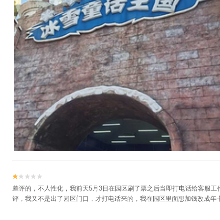


差评的，不人性化，我前天5月3日在园区刷了票之后当即打电话给客服
评，我又不是出了园区门口，才打电话来的，我在园区里面想加钱改成年