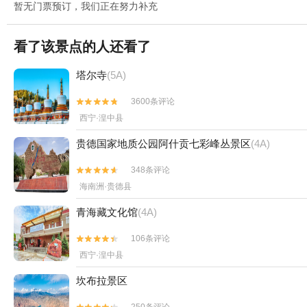
暂无门票预订，我们正在努力补充
看了该景点的人还看了
塔尔寺
(5A)
3600条评论


西宁·湟中县
贵德国家地质公园阿什贡七彩峰丛景区
(4A)
348条评论


海南洲·贵德县
青海藏文化馆
(4A)
106条评论


西宁·湟中县
坎布拉景区