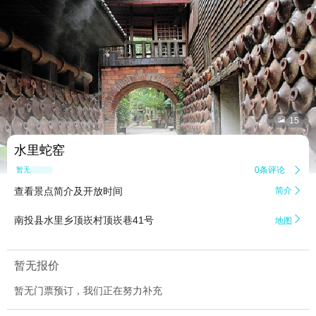


15
水里蛇窑
0条评论

暂无点评
查看景点简介及开放时间
简介


南投县水里乡顶崁村顶崁巷41号
地图
暂无报价
暂无门票预订，我们正在努力补充