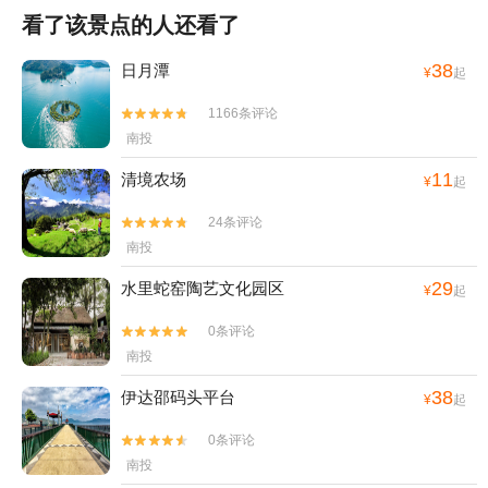
看了该景点的人还看了
38
日月潭
¥
起
1166条评论


南投
11
清境农场
¥
起
24条评论


南投
29
水里蛇窑陶艺文化园区
¥
起
0条评论


南投
38
伊达邵码头平台
¥
起
0条评论


南投