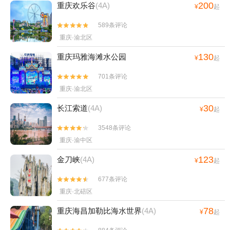
200
重庆欢乐谷
(4A)
¥
起
589条评论


重庆·渝北区
130
重庆玛雅海滩水公园
¥
起
701条评论


重庆·渝北区
30
长江索道
(4A)
¥
起
3548条评论


重庆·渝中区
123
金刀峡
(4A)
¥
起
677条评论


重庆·北碚区
78
重庆海昌加勒比海水世界
(4A)
¥
起