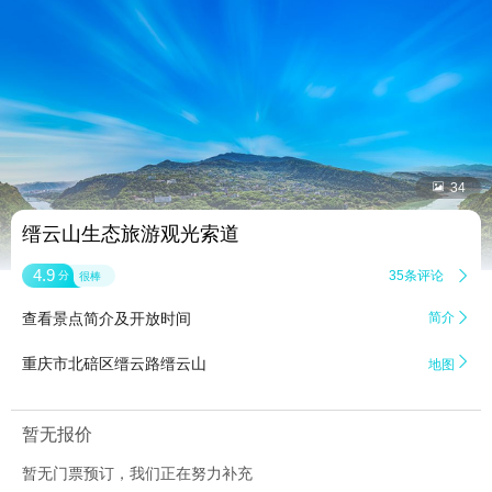


34
缙云山生态旅游观光索道
4.9
35条评论

分
很棒
查看景点简介及开放时间
简介


重庆市北碚区缙云路缙云山
地图
暂无报价
暂无门票预订，我们正在努力补充