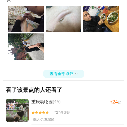
家
查看全部点评

看了该景点的人还看了
24
重庆动物园
(4A)
¥
起
727条评论


重庆·九龙坡区