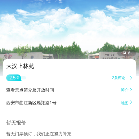


6
大汉上林苑
2.5
2条评论

分
查看景点简介及开放时间
简介


西安市曲江新区雁翔路1号
地图
暂无报价
暂无门票预订，我们正在努力补充