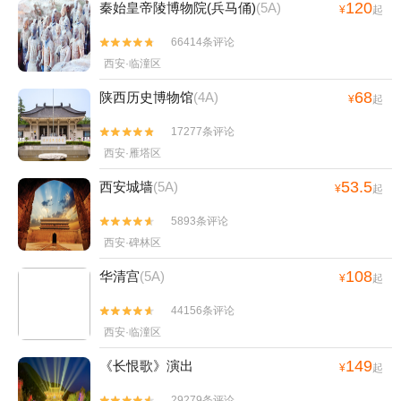
120
秦始皇帝陵博物院(兵马俑)
(5A)
¥
起
66414条评论


西安·临潼区
68
陕西历史博物馆
(4A)
¥
起
17277条评论


西安·雁塔区
53.5
西安城墙
(5A)
¥
起
5893条评论


西安·碑林区
108
华清宫
(5A)
¥
起
44156条评论


西安·临潼区
149
《长恨歌》演出
¥
起
29279条评论

