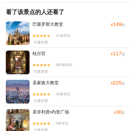
看了该景点的人还看了
149
巴塞罗那大教堂
¥
起
21条评论


巴塞罗那
117
桂尔宫
¥
起
695条评论


巴塞罗那
225
圣家族大教堂
¥
起
39条评论


巴塞罗那
30
圣菲利普•内里广场
¥
起
0条评论


巴塞罗那