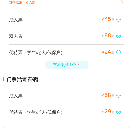
优待政策：老人票

45
成人票

¥
起
88
双人票

¥
起
24
优待票（学生/老人/低保户）

¥
起
查看剩余1个

门票(含奇石馆)
58
成人票

¥
起
29
优待票（学生/老人/低保户）

¥
起