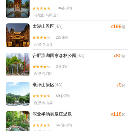
196条评论


马鞍山·马鞍山市
199
太湖山景区
(4A)
¥
起
2条评论


合肥·含山县
80
合肥滨湖国家森林公园
(4A)
¥
起
0条评论


合肥·包河区
0
褒禅山景区
(4A)
¥
起
69条评论


合肥·含山县
118
深业半汤御泉庄温泉
¥
起
547条评论

