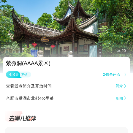


20
紫微洞(AAAA景区)
4.3
249条评论

分
不错
查看景点简介及开放时间
简介


合肥市巢湖市北郊4公里处
地图