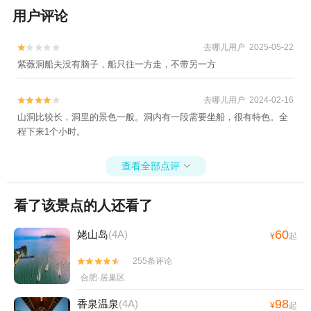
用户评论
去哪儿用户 2025-05-22


紫薇洞船夫没有脑子，船只往一方走，不带另一方
去哪儿用户 2024-02-16


山洞比较长，洞里的景色一般。洞内有一段需要坐船，很有特色。全
程下来1个小时。
查看全部点评

看了该景点的人还看了
60
姥山岛
(4A)
¥
起
255条评论


合肥·居巢区
98
香泉温泉
(4A)
¥
起