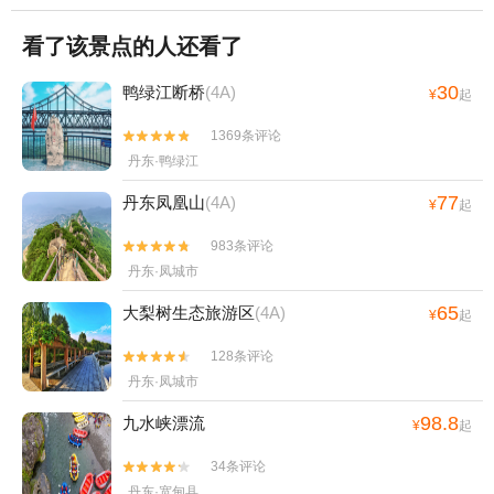
看了该景点的人还看了
30
鸭绿江断桥
(4A)
¥
起
1369条评论


丹东·鸭绿江
77
丹东凤凰山
(4A)
¥
起
983条评论


丹东·凤城市
65
大梨树生态旅游区
(4A)
¥
起
128条评论


丹东·凤城市
98.8
九水峡漂流
¥
起
34条评论


丹东·宽甸县