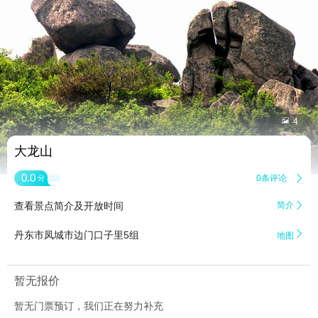


4
大龙山
0.0
0条评论

分
查看景点简介及开放时间
简介


丹东市凤城市边门口子里5组
地图
暂无报价
暂无门票预订，我们正在努力补充