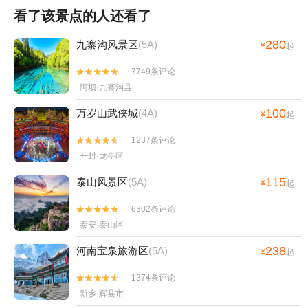
看了该景点的人还看了
280
九寨沟风景区
(5A)
¥
起
7749条评论


阿坝·九寨沟县
100
万岁山武侠城
(4A)
¥
起
1237条评论


开封·龙亭区
115
泰山风景区
(5A)
¥
起
6302条评论


泰安·泰山区
238
河南宝泉旅游区
(5A)
¥
起
1374条评论


新乡·辉县市