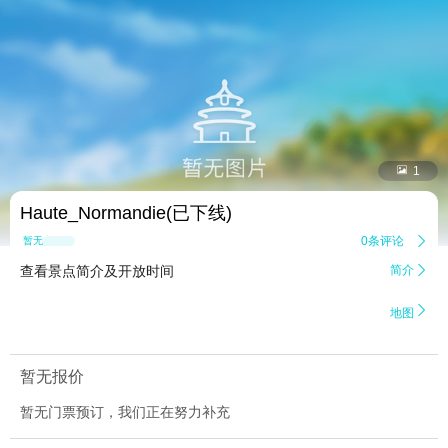


1
Haute_Normandie(已下线)
0条评论

暂无点评
查看景点简介及开放时间
简介


地图
暂无报价
暂无门票预订，我们正在努力补充