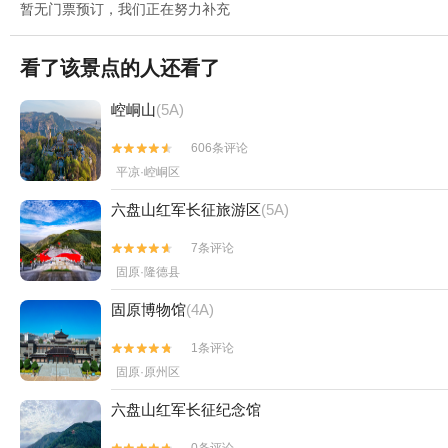
暂无门票预订，我们正在努力补充
看了该景点的人还看了
崆峒山
(5A)
606条评论


平凉·崆峒区
六盘山红军长征旅游区
(5A)
7条评论


固原·隆德县
固原博物馆
(4A)
1条评论


固原·原州区
六盘山红军长征纪念馆