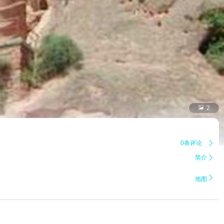

2
0条评论

简介


地图