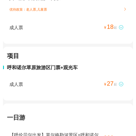
优待政策：老人票,儿童票

18
成人票

¥
起
项目
呼和诺尔草原旅游区门票+观光车
27
成人票

¥
起
一日游
【呼伦贝尔出发】莫尔格勒河景区+呼和诺尔