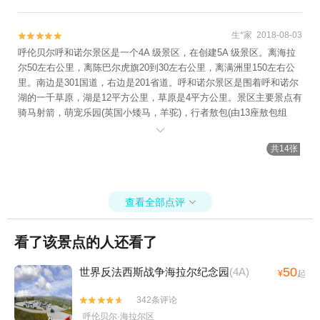
漆黑的夜晚更显草原的神秘。 以后，一定要再来草原！
生*家 2018-08-03


呼伦贝尔呼和诺尔景区是一个4A 级景区，在创建5A 级景区。离海拉
尔50左右公里，离陈巴尔虎旗20到30左右公里，离满洲里150左右公
里。南边是301国道，右边是201省道。呼和诺尔景区是围着呼和诺尔
湖的一千草原，湖是12平方公里，草原是4平方公里。景区主要景点有
骑马射箭，萌宠乐园(英国小矮马，羊驼)，行者敖包(由13座敖包组
成，高13米)，篝火晚会，禄马广场，演艺剧场。也可以住宿，吃饭。

门票30元，可以说是一个合理的价格，进去后随手就可以拍一张美丽
共14张
的风景照，也是一个摄影师最好的选择。还有早晚的时候景区前面会
有一群马横跨国道的场景。相信会吸引你的。我不知道最美的草原在
哪里，但这里是你很不错的选项之一。最后觉得，呼和诺尔景区应再
查看全部点评
依托本地区民族文化加深景区景点，拓展观光点，给予民族文化内

涵。
看了该景点的人还看了
50
世界反法西斯战争海拉尔纪念园
(4A)
¥
起
342条评论


呼伦贝尔·海拉尔区