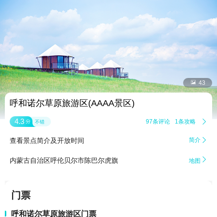


43
呼和诺尔草原旅游区(AAAA景区)
4.3
97条评论
1条攻略

分
不错
查看景点简介及开放时间
简介


内蒙古自治区呼伦贝尔市陈巴尔虎旗
地图
门票
呼和诺尔草原旅游区门票