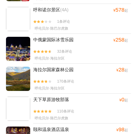
578
呼和诺尔景区
(4A)
¥
起
1条评论


呼伦贝尔·陈巴尔虎旗
258
中俄蒙国际冰雪乐园
¥
起
32条评论


呼伦贝尔·海拉尔区
28
海拉尔国家森林公园
¥
起
170条评论


呼伦贝尔·海拉尔区
0
天下草原游牧部落
¥
起
110条评论


呼伦贝尔·陈巴尔虎旗
98
颐和温泉酒店温泉
¥
起