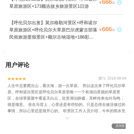
666

¥
起
草原旅游区+173额吉故乡旅游景区1日游
【呼伦贝尔出发】莫尔格勒河景区+呼和诺尔
666
草原旅游区+呼伦贝尔大草原巴尔虎蒙古部落

¥
起
民俗旅游度假景区+额尔古纳湿地+186彩带
河+黑山头镇+边防公路+173额吉故乡旅游景
区1日游
用户评论
摸*o 2018-08-04


人生中总要爬次山，看次海，游一次草原。 所以这次来了呼伦贝尔草
原。呼和诺尔景区是呼伦贝尔草原里唯一一个有湖泊景观的草原景
区，在绿草茵茵中看蓝天白云，欣赏湖泊静谧，耳畔传来虫叫鸟鸣，
很是惬意。 坐在马背上，心里还是有些怕的。只是总得去做没做过的
事情，所以心里还是很开心的。 听景区工作人员介绍，今年的雨水充
沛，所以草区繁茂，躺在草地上晒太阳又又另外一番滋味。 很巧合的

是正好赶上晚上的篝火晚会。热情的介绍，动人的歌曲，欢快的舞
共9张
蹈，在热烈的篝火中我们也跟着跳起舞来。 草原上的星空辽阔苍远，