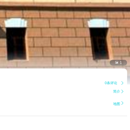

1
0条评论

简介


地图