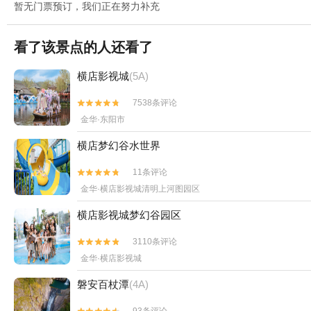
暂无门票预订，我们正在努力补充
看了该景点的人还看了
横店影视城
(5A)
7538条评论


金华·东阳市
横店梦幻谷水世界
11条评论


金华·横店影视城清明上河图园区
横店影视城梦幻谷园区
3110条评论


金华·横店影视城
磐安百杖潭
(4A)