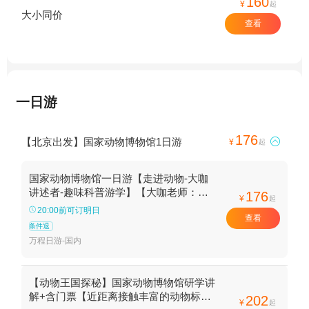
160
¥
起
大小同价
查看
一日游
176
【北京出发】国家动物博物馆1日游

¥
起
国家动物博物馆一日游【走进动物-大咖
讲述者-趣味科普游学】【大咖老师：一
176
¥
起
起走进国家动物博物馆，走进动物。】
20:00前可订明日
查看
条件退
万程日游-国内
【动物王国探秘】国家动物博物馆研学讲
解+含门票【近距离接触丰富的动物标
202
¥
起