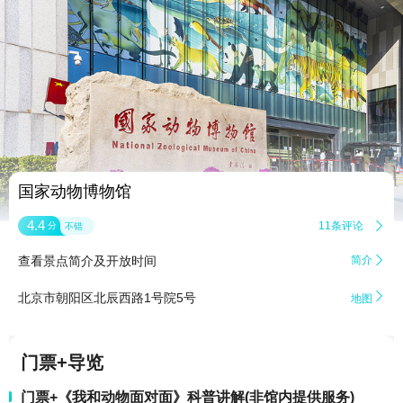


17
国家动物博物馆
4.4
11条评论

分
不错
查看景点简介及开放时间
简介


北京市朝阳区北辰西路1号院5号
地图
门票+导览
门票+《我和动物面对面》科普讲解(非馆内提供服务)