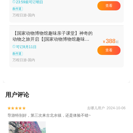
本】
23:59前可订明日
查看
条件退
万程日游-国内
【国家动物博物馆趣味亲子课堂】神奇的
动物之旅开启【[国家动物博物馆趣味亲
388
¥
起
子课堂】
可订8月11日
查看
条件退
万程日游-国内
用户评论
去哪儿用户 2024-10-06


导游特别好，第三次来古北水镇，还是体验不错~