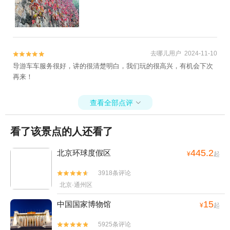
去哪儿用户 2024-11-10


导游车车服务很好，讲的很清楚明白，我们玩的很高兴，有机会下次
再来！
查看全部点评

看了该景点的人还看了
445.2
北京环球度假区
¥
起
3918条评论


北京·通州区
15
中国国家博物馆
¥
起
5925条评论

