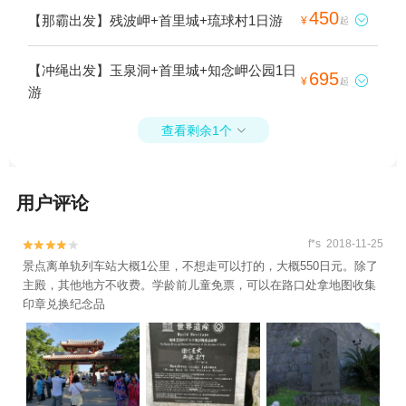
450
【那霸出发】残波岬+首里城+琉球村1日游

¥
起
【冲绳出发】玉泉洞+首里城+知念岬公园1日
695

¥
起
游
查看剩余1个

用户评论
f*s 2018-11-25


景点离单轨列车站大概1公里，不想走可以打的，大概550日元。除了
主殿，其他地方不收费。学龄前儿童免票，可以在路口处拿地图收集
印章兑换纪念品