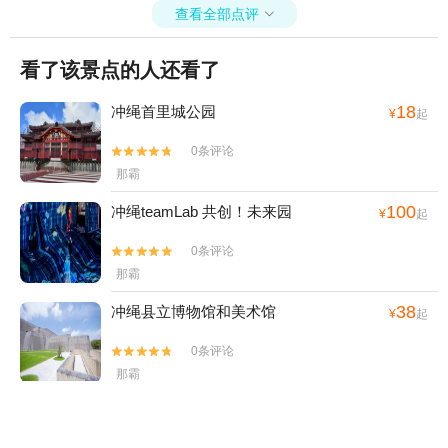
查看全部点评

看了该景点的人还看了
18
冲绳首里城公园
¥
起
0条评论


那霸
100
冲绳teamLab 共创！未来园
¥
起
0条评论


那霸
38
冲绳县立博物馆和美术馆
¥
起
0条评论


那霸
83
West Marine 冲绳观光船
¥
起