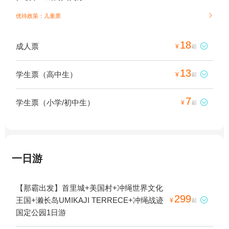
优待政策：儿童票

18
成人票

¥
起
13
学生票（高中生）

¥
起
7
学生票（小学/初中生）

¥
起
一日游
【那霸出发】首里城+美国村+冲绳世界文化
299
王国+濑长岛UMIKAJI TERRECE+冲绳战迹

¥
起
国定公园1日游