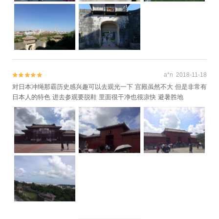
a*n 2018-11-18


对日本冲绳那霸历史感兴趣可以去观光一下 宫殿虽然不大 但是非常有
日本人的特色 进去参观要脱鞋 里面很干净也很凉快 避暑胜地