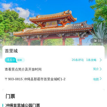


15
首里城
4.6
20条评论
1条攻略

分
很棒
查看景点简介及开放时间
简介


〒903-0815 冲绳县那霸市首里金城町1-2
地图
门票
冲绳首里城公园门票